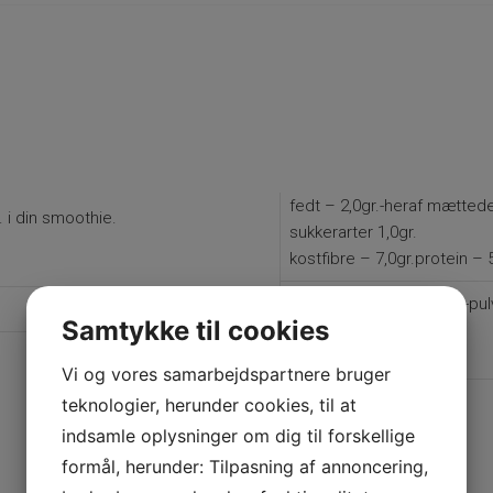
fedt – 2,0gr.-heraf mættede 
. i din smoothie.
sukkerarter 1,0gr.
kostfibre – 7,0gr.protein – 
Ingredienser:
byggræs-pul
Samtykke til cookies
oprindelsesland:
Polen
allergener:
Vi og vores samarbejdspartnere bruger
teknologier, herunder cookies, til at
indsamle oplysninger om dig til forskellige
formål, herunder: Tilpasning af annoncering,