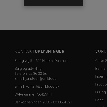
KONTAKT
OPLYSNINGER
VOR
Energivej 5, 4690 Haslev, Danmark
Cater-
Salg og udvikling:
Bønner
Telefon:
22 36 30 53
Fiberm
E-mail: jansteen@unikfood
Frugt 
E-mail:
kontakt@unikfood.dk
Frø og
CVR-nummer: 36426411
Ghee
Bankoplysninger:
9888 - 0000361021