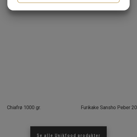
JA
NEJ
JA
NEJ
MARKETING
STATISTIK
Chiafrø 1000 gr.
Furikake Sansho Peber 200
Se alle
Unikfood
produkter