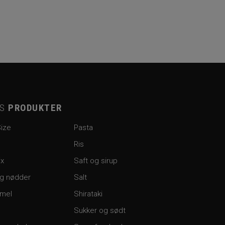
ES
PRODUKTER
Size
Pasta
Ris
ix
Saft og sirup
og nødder
Salt
 mel
Shirataki
Sukker og sødt