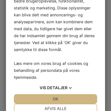
bedre brugeroplevelse, funktionalitet,
statistik og marketing. Disse oplysninger
kan blive delt med annoncerings- og
analysepartnere, som kan kombinere dem
med data, du tidligere har givet dem eller
de har indsamlet gennem din brug af deres
tjenester. Ved at klikke på 'OK' giver du
Flere produkter fra
Unikfood
samtykke til disse formål.
Læs mere om vores brug af cookies og
behandling af persondata på vores
hjemmeside.
VIS
DETALJER
JA
NEJ
OK
JA
NEJ
NØDVENDIGE
PRÆFERENCER
AFVIS ALLE