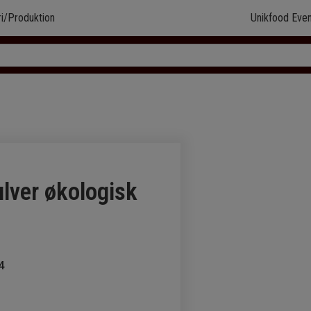
ri/Produktion
Unikfood Even
lver økologisk
4