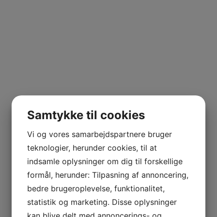
Samtykke til cookies
Vi og vores samarbejdspartnere bruger
teknologier, herunder cookies, til at
indsamle oplysninger om dig til forskellige
formål, herunder: Tilpasning af annoncering,
bedre brugeroplevelse, funktionalitet,
statistik og marketing. Disse oplysninger
DF90 ØKO Havregrød
DF91 ØKO Havregrød æble
kan blive delt med annoncerings- og