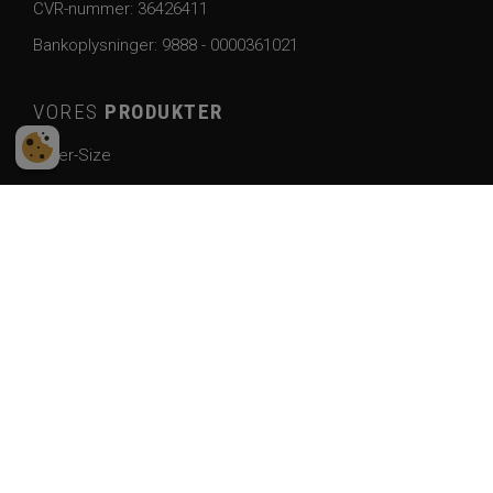
CVR-nummer: 36426411
Bankoplysninger:
9888 - 0000361021
VORES
PRODUKTER
Cater-Size
Bønner
Fibermix
Frugt og nødder
Frø og mel
Ghee
Jam/marmelade
Kager og skorper
Kakao og chokolade
Kokos