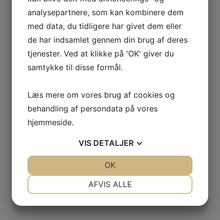
ananas craft cube 70gr.
craft cube 70gr.
analysepartnere, som kan kombinere dem
Vis produkt
Vis produkt
med data, du tidligere har givet dem eller
de har indsamlet gennem din brug af deres
tjenester. Ved at klikke på 'OK' giver du
samtykke til disse formål.
Læs mere om vores brug af cookies og
behandling af persondata på vores
hjemmeside.
VIS
DETALJER
JA
NEJ
OK
JA
NEJ
NØDVENDIGE
PRÆFERENCER
AFVIS ALLE
JA
NEJ
JA
NEJ
MARKETING
STATISTIK