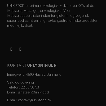
UNIK FOOD er primært økologisk – dvs. over 90% af de
fødevarer, vi sælger, er økologiske. Vi er
fødevarespecialister inden for glutenfri og vegansk
superfood samt en lang række gastronomiske produkter
med høj kvalitet.
KONTAKT
OPLYSNINGER
Energivej 5, 4690 Haslev, Danmark
Salg og udvikling:
Telefon:
22 36 30 53
E-mail: jansteen@unikfood
E-mail:
kontakt@unikfood.dk