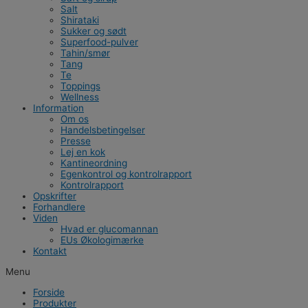
Salt
Shirataki
Sukker og sødt
Superfood-pulver
Tahin/smør
Tang
Te
Toppings
Wellness
Information
Om os
Handelsbetingelser
Presse
Lej en kok
Kantineordning
Egenkontrol og kontrolrapport
Kontrolrapport
Opskrifter
Forhandlere
Viden
Hvad er glucomannan
EUs Økologimærke
Kontakt
Menu
Forside
Produkter