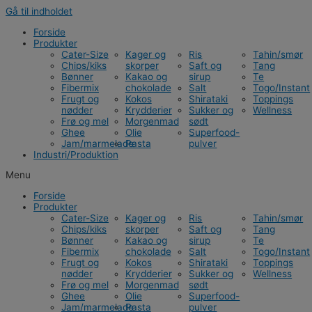
Gå til indholdet
Forside
Produkter
Cater-Size
Kager og
Ris
Tahin/smør
Chips/kiks
skorper
Saft og
Tang
Bønner
Kakao og
sirup
Te
Fibermix
chokolade
Salt
Togo/Instant
Frugt og
Kokos
Shirataki
Toppings
nødder
Krydderier
Sukker og
Wellness
Frø og mel
Morgenmad
sødt
Ghee
Olie
Superfood-
Jam/marmelade
Pasta
pulver
Industri/Produktion
Menu
Forside
Produkter
Cater-Size
Kager og
Ris
Tahin/smør
Chips/kiks
skorper
Saft og
Tang
Bønner
Kakao og
sirup
Te
Fibermix
chokolade
Salt
Togo/Instant
Frugt og
Kokos
Shirataki
Toppings
nødder
Krydderier
Sukker og
Wellness
Frø og mel
Morgenmad
sødt
Ghee
Olie
Superfood-
Jam/marmelade
Pasta
pulver