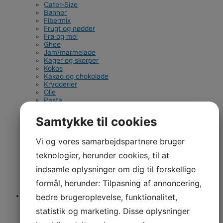
Cater-Size
Bønner
Fibermix
Frugt og nødder
Frø og mel
Ghee
Jam/marmelade
Kager og skorper
Kokos
Kakao og chokolade
Krydderier
Olie
Pasta
Ris
Saft og sirup
Samtykke til cookies
Salt
Shirataki
Sukker og sødt
Vi og vores samarbejdspartnere bruger
Superfood-pulver
teknologier, herunder cookies, til at
Tahin/smør
Tang
indsamle oplysninger om dig til forskellige
Te
Toppings
formål, herunder: Tilpasning af annoncering,
Wellness
Information
bedre brugeroplevelse, funktionalitet,
Om os
statistik og marketing. Disse oplysninger
Handelsbetingelser
Presse