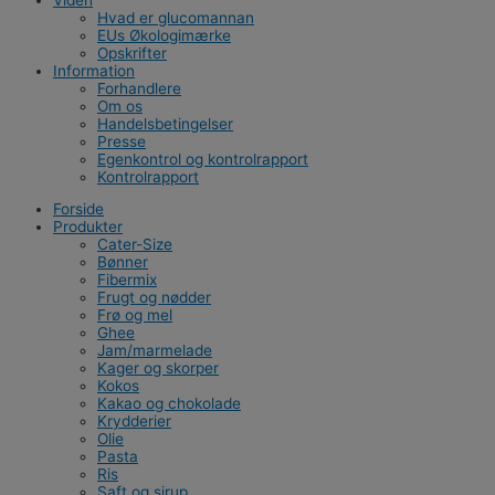
Hvad er glucomannan
EUs Økologimærke
Opskrifter
Information
Forhandlere
Om os
Handelsbetingelser
Presse
Egenkontrol og kontrolrapport
Kontrolrapport
Forside
Produkter
Cater-Size
Bønner
Fibermix
Frugt og nødder
Frø og mel
Ghee
Jam/marmelade
Kager og skorper
Kokos
Kakao og chokolade
Krydderier
Olie
Pasta
Ris
Saft og sirup