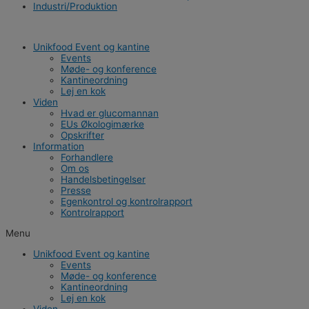
Industri/Produktion
Unikfood Event og kantine
Events
Møde- og konference
Kantineordning
Lej en kok
Viden
Hvad er glucomannan
EUs Økologimærke
Opskrifter
Information
Forhandlere
Om os
Handelsbetingelser
Presse
Egenkontrol og kontrolrapport
Kontrolrapport
Menu
Unikfood Event og kantine
Events
Møde- og konference
Kantineordning
Lej en kok
Viden