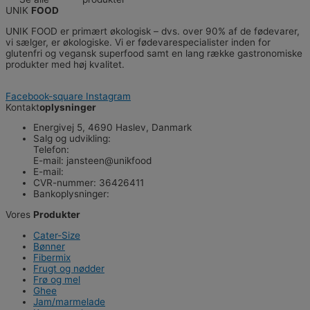
UNIK
FOOD
UNIK FOOD er primært økologisk – dvs. over 90% af de fødevarer,
vi sælger, er økologiske. Vi er fødevarespecialister inden for
glutenfri og vegansk superfood samt en lang række gastronomiske
produkter med høj kvalitet.
Facebook-square
Instagram
Kontakt
oplysninger
Energivej 5, 4690 Haslev, Danmark
Salg og udvikling:
Telefon:
22 36 30 53
E-mail: jansteen@unikfood
E-mail:
kontakt@unikfood.dk
CVR-nummer: 36426411
Bankoplysninger:
9888 - 0000361021
Vores
Produkter
Cater-Size
Bønner
Fibermix
Frugt og nødder
Frø og mel
Ghee
Jam/marmelade