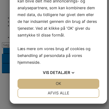
kan blive delt med annoncerings- og
Lej en kok
Kantineordning
analysepartnere, som kan kombinere dem
Egenkontrol og kontrolrapport
Kontrolrapport
med data, du tidligere har givet dem eller
Opskrifter
de har indsamlet gennem din brug af deres
Forhandlere
Viden
tjenester. Ved at klikke på 'OK' giver du
Hvad er glucomannan
EUs Økologimærke
samtykke til disse formål.
Kontakt
Læs mere om vores brug af cookies og
behandling af persondata på vores
Resultater
hjemmeside.
Se alle resultater
VIS
DETALJER
JA
NEJ
OK
JA
NEJ
Information
NØDVENDIGE
PRÆFERENCER
AFVIS ALLE
JA
NEJ
JA
NEJ
MARKETING
STATISTIK