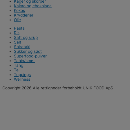
Kager og skorper
Kakao og chokolade
Kokos
Krydderier
Olie
Pasta
Ris
Saft og sirup
Salt
Shirataki
Sukker og sødt
Superfood-pulver
Tahin/smør
Tang
Te
Toppings
Wellness
Copyright 2026 Alle rettigheder forbeholdt UNIK FOOD ApS