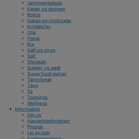
Jam/marmelade
Kager og skorper
Kokos
Kakao og chokolade
Krydderier
Olie
Pasta
Ris
Saft og sirup
Salt
Shirataki
Sukker og sødt
Superfood-pulver
Tahin/smør
Tang
Te
Toppings
Wellness
Information
Om os
Handelsbetingelser
Presse
Lej en kok
Kantineordning