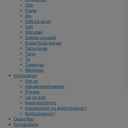
Olie
Pasta
Ris
Saft og sirup
Salt
Shirataki
Sukker og sødt
Superfood-pulver
Tahin/smør
Tang
Te
Toppings
Wellness
Information
Om os
Handelsbetingelser
Presse
Lej en kok
Kantineordning
Egenkontrol og kontrolrapport
Kontrolrapport
Opskrifter
Forhandlere