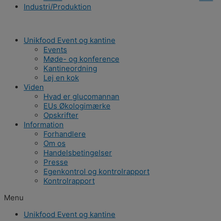
Industri/Produktion
Unikfood Event og kantine
Events
Møde- og konference
Kantineordning
Lej en kok
Viden
Hvad er glucomannan
EUs Økologimærke
Opskrifter
Information
Forhandlere
Om os
Handelsbetingelser
Presse
Egenkontrol og kontrolrapport
Kontrolrapport
Menu
Unikfood Event og kantine