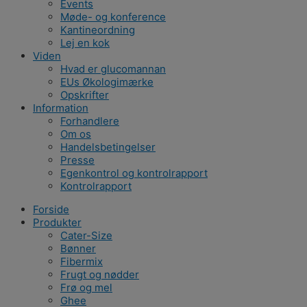
Events
Møde- og konference
Kantineordning
Lej en kok
Viden
Hvad er glucomannan
EUs Økologimærke
Opskrifter
Information
Forhandlere
Om os
Handelsbetingelser
Presse
Egenkontrol og kontrolrapport
Kontrolrapport
Forside
Produkter
Cater-Size
Bønner
Fibermix
Frugt og nødder
Frø og mel
Ghee