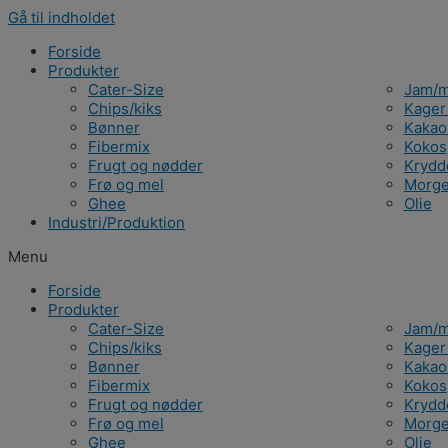
Gå til indholdet
Forside
Produkter
Cater-Size
Jam/m
Chips/kiks
Kager
Bønner
Kakao
Fibermix
Kokos
Frugt og nødder
Krydd
Frø og mel
Morg
Ghee
Olie
Industri/Produktion
Menu
Forside
Produkter
Cater-Size
Jam/m
Chips/kiks
Kager
Bønner
Kakao
Fibermix
Kokos
Frugt og nødder
Krydd
Frø og mel
Morg
Ghee
Olie