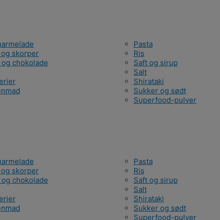
armelade
Pasta
 og skorper
Ris
 og chokolade
Saft og sirup
Salt
erier
Shirataki
enmad
Sukker og sødt
Superfood-pulver
armelade
Pasta
 og skorper
Ris
 og chokolade
Saft og sirup
Salt
erier
Shirataki
enmad
Sukker og sødt
Superfood-pulver