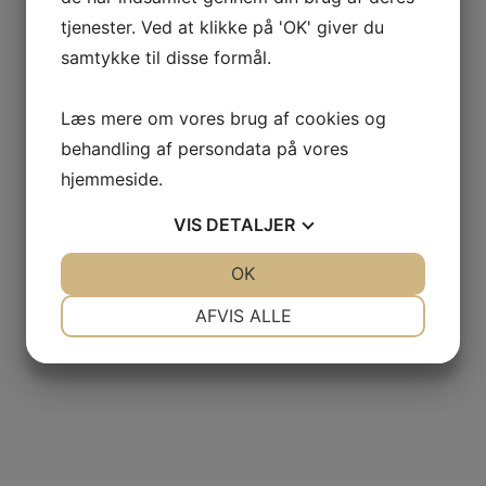
tjenester. Ved at klikke på 'OK' giver du
samtykke til disse formål.
Læs mere om vores brug af cookies og
behandling af persondata på vores
hjemmeside.
VIS
DETALJER
JA
NEJ
OK
JA
NEJ
NØDVENDIGE
PRÆFERENCER
AFVIS ALLE
JA
NEJ
JA
NEJ
MARKETING
STATISTIK