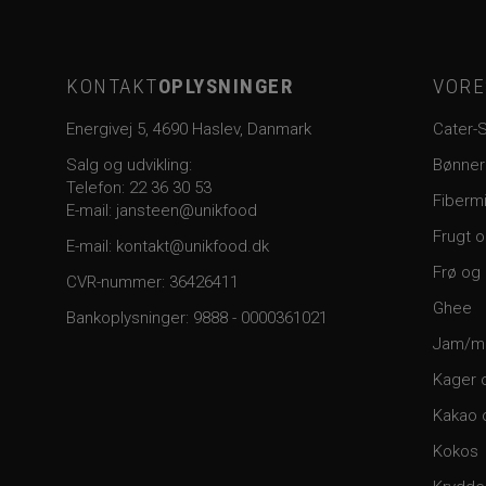
KONTAKT
OPLYSNINGER
VOR
Energivej 5, 4690 Haslev, Danmark
Cater-
Salg og udvikling:
Bønner
Telefon:
22 36 30 53
Fiberm
E-mail: jansteen@unikfood
Frugt 
E-mail:
kontakt@unikfood.dk
Frø og
CVR-nummer: 36426411
Ghee
Bankoplysninger:
9888 - 0000361021
Jam/m
Kager 
Kakao 
Kokos