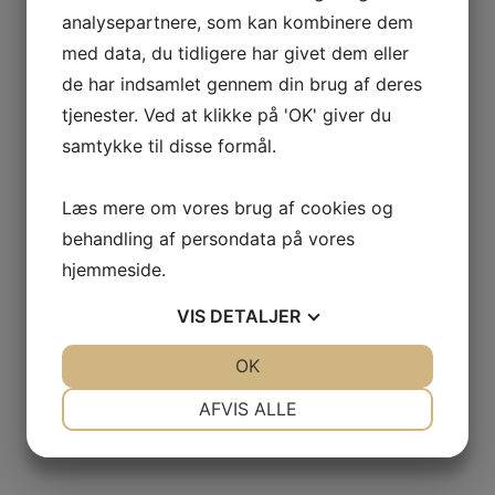
analysepartnere, som kan kombinere dem
Flere produkter fra
Unikfood
med data, du tidligere har givet dem eller
de har indsamlet gennem din brug af deres
tjenester. Ved at klikke på 'OK' giver du
samtykke til disse formål.
Læs mere om vores brug af cookies og
behandling af persondata på vores
hjemmeside.
VIS
DETALJER
JA
NEJ
OK
JA
NEJ
NØDVENDIGE
PRÆFERENCER
AFVIS ALLE
JA
NEJ
JA
NEJ
MARKETING
STATISTIK