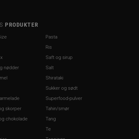
ES
PRODUKTER
Size
Pasta
Ris
ix
Saft og sirup
og nødder
Salt
 mel
Shirataki
Sukker og sødt
armelade
Superfood-pulver
og skorper
Tahin/smør
og chokolade
Tang
Te