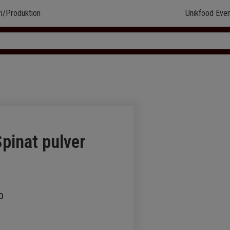
ri/Produktion
Unikfood Even
pinat pulver
0