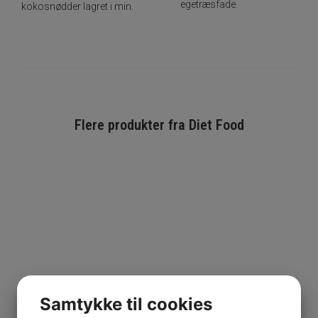
egetræsfade.
kokosnødder lagret i min.
Flere produkter fra
Diet Food
Samtykke til cookies