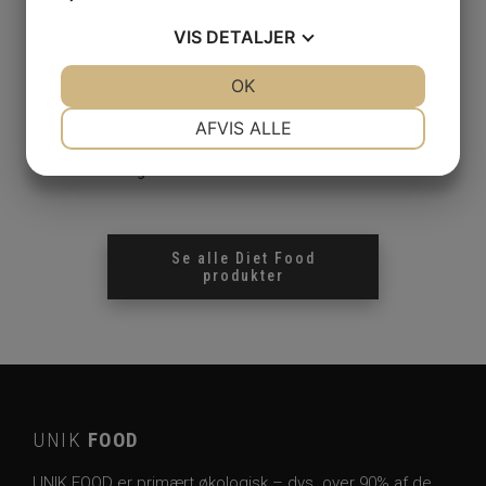
VIS
DETALJER
JA
NEJ
OK
JA
NEJ
NØDVENDIGE
PRÆFERENCER
AFVIS ALLE
Chlorellapulver økologisk
Kokos 3
JA
NEJ
JA
NEJ
100 gr.
MARKETING
STATISTIK
Se alle
Diet Food
produkter
UNIK
FOOD
UNIK FOOD er primært økologisk – dvs. over 90% af de