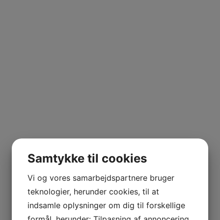
Lucumapulver økologisk 200
Chlorellapulver økologisk
Samtykke til cookies
gr.
200 gr.
Vis produkt
Vis produkt
Vi og vores samarbejdspartnere bruger
teknologier, herunder cookies, til at
indsamle oplysninger om dig til forskellige
formål, herunder: Tilpasning af annoncering,