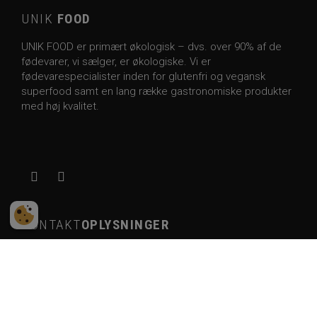
UNIK
FOOD
UNIK FOOD er primært økologisk – dvs. over 90% af de
fødevarer, vi sælger, er økologiske. Vi er
fødevarespecialister inden for glutenfri og vegansk
superfood samt en lang række gastronomiske produkter
med høj kvalitet.
KONTAKT
OPLYSNINGER
Energivej 5, 4690 Haslev, Danmark
Salg og udvikling:
Telefon:
22 36 30 53
E-mail: jansteen@unikfood