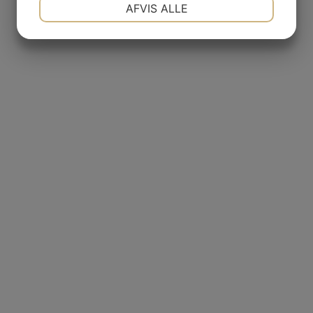
NØDVENDIGE
PRÆFERENCER
AFVIS ALLE
JA
NEJ
JA
NEJ
MARKETING
STATISTIK