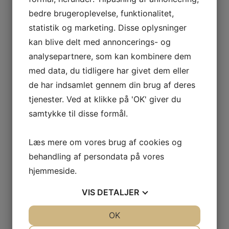
bedre brugeroplevelse, funktionalitet,
statistik og marketing. Disse oplysninger
kan blive delt med annoncerings- og
analysepartnere, som kan kombinere dem
med data, du tidligere har givet dem eller
de har indsamlet gennem din brug af deres
tjenester. Ved at klikke på 'OK' giver du
samtykke til disse formål.
Læs mere om vores brug af cookies og
behandling af persondata på vores
hjemmeside.
VIS
DETALJER
Chlorellapulver økologisk
Pink Konjac-svamp til træt
100 gr.
hud
JA
NEJ
OK
JA
NEJ
Vis produkt
Vis produkt