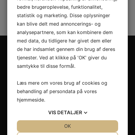
ca. én uge.
bedre brugeroplevelse, funktionalitet,
statistik og marketing. Disse oplysninger
kan blive delt med annoncerings- og
analysepartnere, som kan kombinere dem
med data, du tidligere har givet dem eller
de har indsamlet gennem din brug af deres
UNIK
FOOD
tjenester. Ved at klikke på 'OK' giver du
samtykke til disse formål.
UNIK FOOD er primært økologisk – dvs. over 90% af de
fødevarer, vi sælger, er økologiske. Vi er
fødevarespecialister inden for glutenfri og vegansk
Læs mere om vores brug af cookies og
superfood samt en lang række gastronomiske produkter
behandling af persondata på vores
med høj kvalitet.
hjemmeside.
VIS
DETALJER
JA
NEJ
OK
JA
NEJ
NØDVENDIGE
PRÆFERENCER