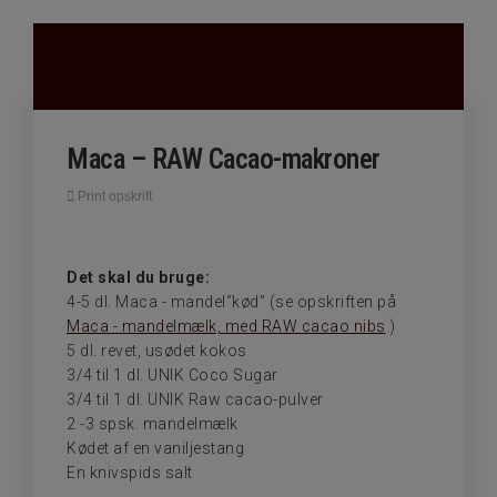
Maca – RAW Cacao-makroner
Print opskrift
Det skal du bruge:
4-5 dl. Maca - mandel“kød” (se opskriften på
Maca - mandelmælk, med RAW cacao nibs
)
5 dl. revet, usødet kokos
3/4 til 1 dl. UNIK Coco Sugar
3/4 til 1 dl. UNIK Raw cacao-pulver
2 -3 spsk. mandelmælk
Kødet af en vaniljestang
En knivspids salt