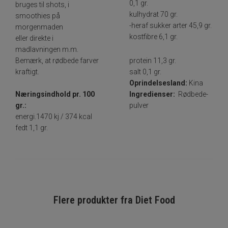
0,1 gr.
bruges til shots, i
kulhydrat 70 gr.
smoothies på
-heraf sukker arter 45,9 gr.
morgenmaden
kostfibre 6,1 gr.
eller direkte i
madlavningen m.m.
protein 11,3 gr.
Bemærk, at rødbede farver
salt 0,1 gr.
kraftigt.
Oprindelsesland:
Kina
Ingredienser:
Rødbede-
Næringsindhold pr. 100
pulver
gr.:
energi.1470 kj / 374 kcal
fedt 1,1 gr.
Flere produkter fra
Diet Food