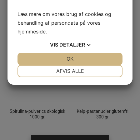
Læs mere om vores brug af cookies og
behandling af persondata på vores
hjemmeside.
VIS
DETALJER
JA
NEJ
OK
JA
NEJ
NØDVENDIGE
PRÆFERENCER
AFVIS ALLE
JA
NEJ
JA
NEJ
MARKETING
STATISTIK
Spirulina-pulver cs økologisk
Kelp-pastanudler glutenfri
1000 gr.
300 gr.