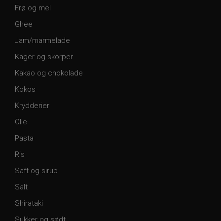
Frø og mel
Ghee
Jam/marmelade
Kager og skorper
Kakao og chokolade
Kokos
Krydderier
Olie
Pasta
Ris
Saft og sirup
Salt
Shirataki
Sukker og sødt