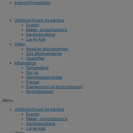
Industri/Produktion
Unikfood Event og kantine
Events
Møde- og konference
Kantineordning
Lej en kok
Viden
Hvad er glucomannan
EUs Økologimærke
Opskrifter
Information
Forhandlere
Om os
Handelsbetingelser
Presse
Egenkontrol og kontrolrapport
Kontrolrapport
Menu
Unikfood Event og kantine
Events
Møde- og konference
Kantineordning
Lej en kok
Viden