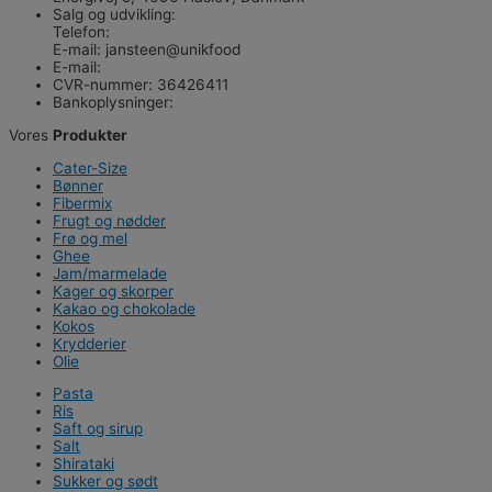
Salg og udvikling:
Telefon:
22 36 30 53
E-mail: jansteen@unikfood
E-mail:
kontakt@unikfood.dk
CVR-nummer: 36426411
Bankoplysninger:
9888 - 0000361021
Vores
Produkter
Cater-Size
Bønner
Fibermix
Frugt og nødder
Frø og mel
Ghee
Jam/marmelade
Kager og skorper
Kakao og chokolade
Kokos
Krydderier
Olie
Pasta
Ris
Saft og sirup
Salt
Shirataki
Sukker og sødt