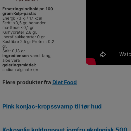
Ernæringsindhold pr. 100
gram Kelp-pasta:
Energi: 73 kj / 17 kcal
Fedt: <0,5 gr, herunder
mættede <0,1 gr
Kulhydrater 2,8 gr.
,heraf sukkerarter 0 gr.
Kostfibre 2,5 gr Protein: 0,2
gr.
Salt: 0,13 gr
Ingredienser:
vand, tang,
aloe vera
geleringsmiddel:
sodium alginate (er
Flere produkter fra
Diet Food
Pink konjac-kropssvamp til tør hud
Kokosolie koldpresset jomfru økologisk 500