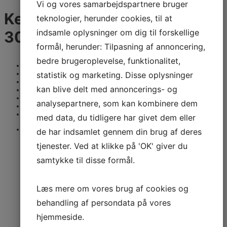
Vi og vores samarbejdspartnere bruger
Kelp-pastanudler glutenfri
teknologier, herunder cookies, til at
indsamle oplysninger om dig til forskellige
300 gr.
formål, herunder: Tilpasning af annoncering,
bedre brugeroplevelse, funktionalitet,
Varenummer:
DF45
BC Varenr.:
245603
statistik og marketing. Disse oplysninger
AB Varenr.:
245603
kan blive delt med annoncerings- og
INCO varenr.:
245603
Hørkram varenr.:
NR 16157194
analysepartnere, som kan kombinere dem
Condi varenr.:
12520
Helsam varenr.:
6272
med data, du tidligere har givet dem eller
Producent:
Diet Food
de har indsamlet gennem din brug af deres
tjenester. Ved at klikke på 'OK' giver du
samtykke til disse formål.
Læs mere om vores brug af cookies og
behandling af persondata på vores
hjemmeside.