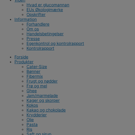
Hvad er glucomannan
EUs Økologimærke
Opskrifter
Information
Forhandlere
Om os
Handelsbetingelser
Presse
Egenkontrol og kontrolrapport
Kontrolrapport
Forside
Produkter
Cater-Size
Bønner
Fibermix
Frugt og nødder
Frø og mel
Ghee
Jam/marmelade
Kager og skorper
Kokos
Kakao og chokolade
Krydderier
Olie
Pasta
Ris
Saft og sirup