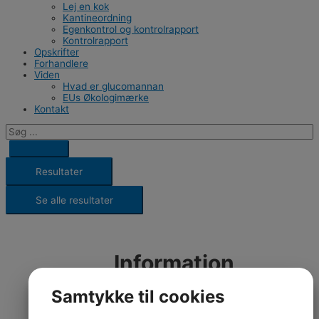
Lej en kok
Kantineordning
Egenkontrol og kontrolrapport
Kontrolrapport
Opskrifter
Forhandlere
Viden
Hvad er glucomannan
EUs Økologimærke
Kontakt
Resultater
Se alle resultater
Information
Samtykke til cookies