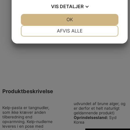
VIS
DETALJER
JA
NEJ
OK
JA
NEJ
NØDVENDIGE
PRÆFERENCER
AFVIS ALLE
JA
NEJ
JA
NEJ
MARKETING
STATISTIK
Produktbeskrivelse
udvundet af brune alger, og
Kelp-pasta er tangnudler,
er derfor et helt naturligt
som ikke kræver anden
geldannende produkt)
tilberedning end
Oprindelsesland:
Syd
opvarmning. Kelp-nudlerne
Korea
leveres i en pose med