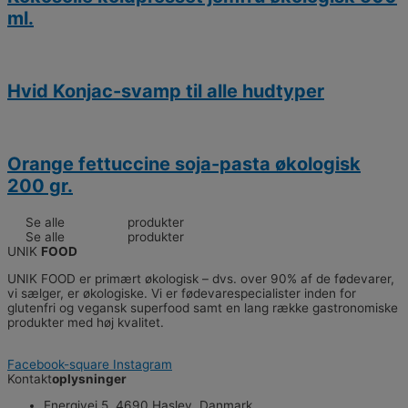
ml.
Hvid Konjac-svamp til alle hudtyper
Orange fettuccine soja-pasta økologisk
200 gr.
Se alle
Diet Food
produkter
Se alle
Diet Food
produkter
UNIK
FOOD
UNIK FOOD er primært økologisk – dvs. over 90% af de fødevarer,
vi sælger, er økologiske. Vi er fødevarespecialister inden for
glutenfri og vegansk superfood samt en lang række gastronomiske
produkter med høj kvalitet.
Facebook-square
Instagram
Kontakt
oplysninger
Energivej 5, 4690 Haslev, Danmark