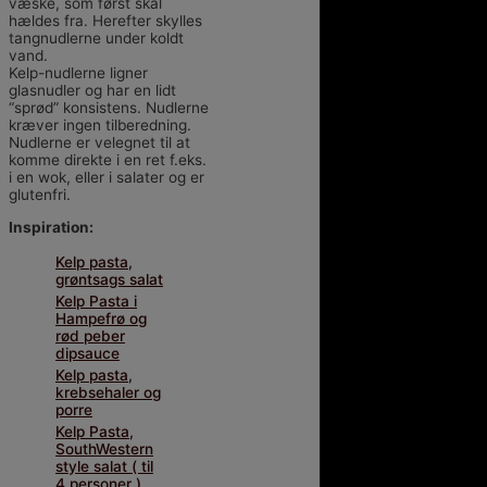
væske, som først skal
hældes fra. Herefter skylles
tangnudlerne under koldt
vand.
Kelp-nudlerne ligner
glasnudler og har en lidt
“sprød” konsistens. Nudlerne
kræver ingen tilberedning.
Nudlerne er velegnet til at
komme direkte i en ret f.eks.
i en wok, eller i salater og er
glutenfri.
Inspiration:
Kelp pasta,
grøntsags salat
Kelp Pasta i
Hampefrø og
rød peber
dipsauce
Kelp pasta,
krebsehaler og
porre
Kelp Pasta,
SouthWestern
style salat ( til
4 personer )