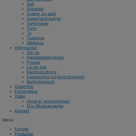
Salt
Shirataki
Sukker og sødt
Superfood-pulver
Tahin/smør
Tang
Te
Toppings
Wellness
Information
Om os
Handelsbetingelser
Presse
Lej en kok
Kantineordning
Egenkontrol og kontrolrapport
Kontrolrapport
Opskrifter
Forhandlere
Viden
Hvad er glucomannan
EUs Økologimærke
Kontakt
Menu
Forside
Produkter