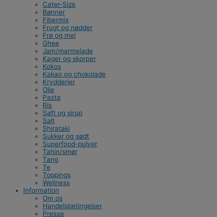
Cater-Size
Bønner
Fibermix
Frugt og nødder
Frø og mel
Ghee
Jam/marmelade
Kager og skorper
Kokos
Kakao og chokolade
Krydderier
Olie
Pasta
Ris
Saft og sirup
Salt
Shirataki
Sukker og sødt
Superfood-pulver
Tahin/smør
Tang
Te
Toppings
Wellness
Information
Om os
Handelsbetingelser
Presse